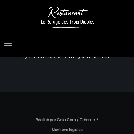
Subscribe to our
Subscribe to our newsletter and receive
NEWSLETTER
15% discount from your order.
Réalisé par Cola Com / Créamel ®
Mentions légales