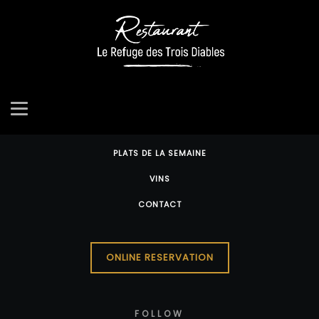
Chef Taylor Bonnyman, working in collaboration with Head Chef
Marguerite Keogh, offer elegant & playful modern British cooking.
ACCUEIL
PLATS DE LA SEMAINE
VINS
CONTACT
ONLINE RESERVATION
FOLLOW